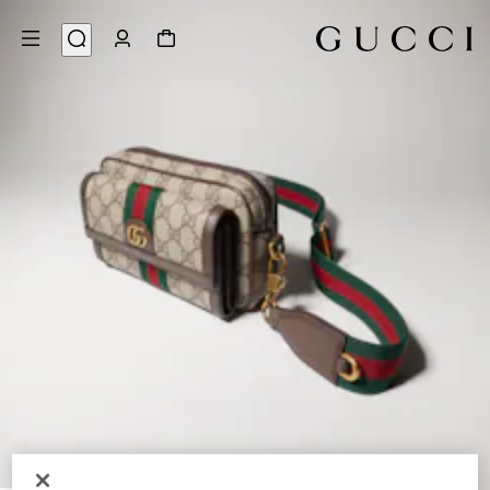
8
/
1