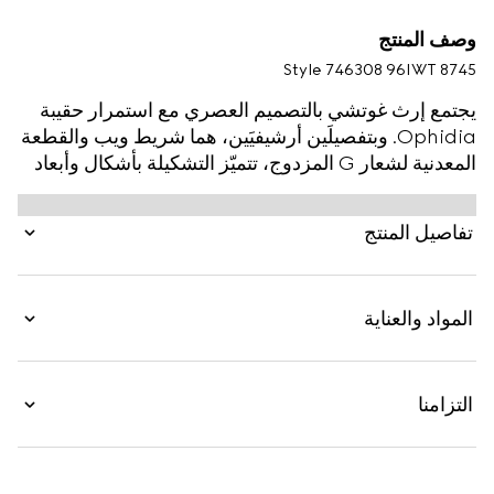
وصف المنتج
Style ‎746308 96IWT 8745
يجتمع إرث غوتشي بالتصميم العصري مع استمرار حقيبة
Ophidia. وبتفصيلَين أرشيفيَين، هما شريط ويب والقطعة
المعدنية لشعار G المزدوج، تتميّز التشكيلة بأشكال وأبعاد
جديدة في مجموعة ما قبل الخريف. تظهر هذه النسخة
الجديدة عن الحقيبة الصغيرة جداً بكانفاس GG Supreme
تفاصيل المنتج
باللونين البيج والأبنوس مع قطعة معدنية باللون الذهبي.
المواد والعناية
التزامنا