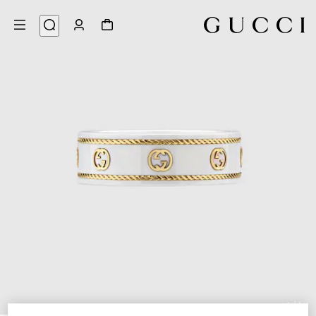
4
/
1