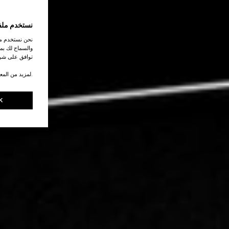
نستخدم ملف
نحن نستخدم ملف
والسماح لك بمش
توافق على شرو
.لمزيد من المع
K