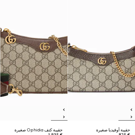
حقيبة أوفيديا صغيرة
حقيبة كتف Ophidia صغيرة
€ 1.935
€ 825