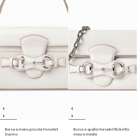
Borsa a mano piccola Horsebit
Borsa a spalla Horsebit Ristretto
Duomo
misura media