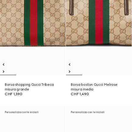
Borsa shopping Gucci Tribeca
Borsa boston Gucci Melrose
misura grande
misura media
CHF 1,590
CHF 1,490
Personalizza con le iniziali
Personalizza con le iniziali