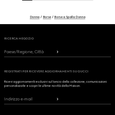
Donna
Borse
Borse a Spalla Donna
Footer
RICERCA NEGOZIO
Paese/Regione, Città
REGISTRATI PER RICEVERE AGGIORNAMENTI SU GUCCI
Ricevi aggiornamenti esclusivi sul lancio della collezione, comunicazioni
personalizzate e scopri le ultime novità della Maison.
Indirizzo e-mail