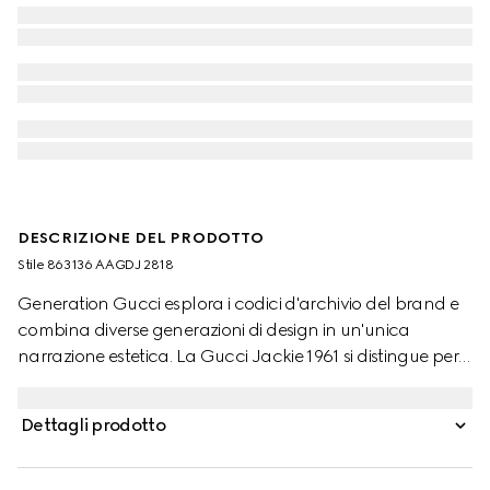
DESCRIZIONE DEL PRODOTTO
Stile ‎863136 AAGDJ 2818
Generation Gucci esplora i codici d'archivio del brand e
combina diverse generazioni di design in un'unica
narrazione estetica. La Gucci Jackie 1961 si distingue per il
suo design elegante, arricchita da una chiusura a
pistone facile da usare che esalta uno dei dettagli
Dettagli prodotto
hardware più iconici della Maison.