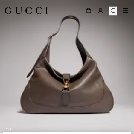
1
/
10