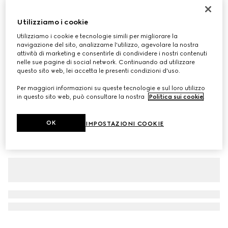
Personalizza con le iniziali
Borsa a spalla Gucci Jackie 1961 misura media
Utilizziamo i cookie
CHF 2,640
Utilizziamo i cookie e tecnologie simili per migliorare la
Variante
pelle tortora scuro
navigazione del sito, analizzarne l'utilizzo, agevolare la nostra
attività di marketing e consentirle di condividere i nostri contenuti
nelle sue pagine di social network. Continuando ad utilizzare
questo sito web, lei accetta le presenti condizioni d'uso.
Per maggiori informazioni su queste tecnologie e sul loro utilizzo
in questo sito web, può consultare la nostra
Politica sui cookie
.
OK
IMPOSTAZIONI COOKIE