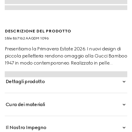
DESCRIZIONE DEL PRODOTTO
Stile ‎867162 AAGDM 1096
Presentiamo la Primavera Estate 2026. I nuovi design di
piccola pelletteria rendono omaggio alla Gucci Bamboo
1947 in modo contemporaneo. Realizzato in pelle
morbida, questo stile presenta un innovativo
meccanismo di chiusura che si apre o si chiude in due
Dettagli prodotto
posizioni.
Cura dei materiali
Il Nostro Impegno