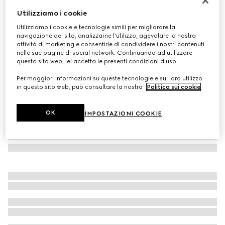
Personalizza con le iniziali
Utilizziamo i cookie
Mini borsa Bamboo
Utilizziamo i cookie e tecnologie simili per migliorare la
CHF 1,730
navigazione del sito, analizzarne l'utilizzo, agevolare la nostra
Variante
pelle nera
attività di marketing e consentirle di condividere i nostri contenuti
nelle sue pagine di social network. Continuando ad utilizzare
questo sito web, lei accetta le presenti condizioni d'uso.
Per maggiori informazioni su queste tecnologie e sul loro utilizzo
in questo sito web, può consultare la nostra
Politica sui cookie
.
OK
IMPOSTAZIONI COOKIE