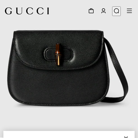
1
/
7