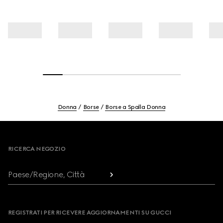
Donna
Borse
Borse a Spalla Donna
Footer
RICERCA NEGOZIO
Paese/Regione, Città
REGISTRATI PER RICEVERE AGGIORNAMENTI SU GUCCI