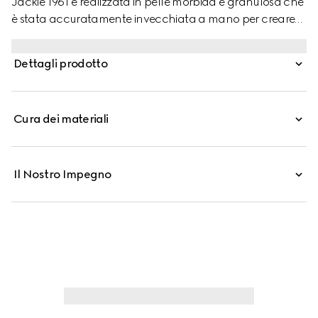
Jackie 1961 è realizzata in pelle morbida e granulosa che
è stata accuratamente invecchiata a mano per creare
un effetto vintage ispirato al passato. È completa di una
chiusura a pistone facile da usare con finitura in tonalità
Dettagli prodotto
oro.
Cura dei materiali
Il Nostro Impegno