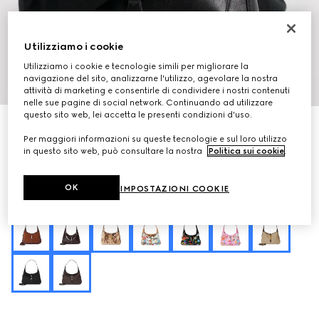
Utilizziamo i cookie
Utilizziamo i cookie e tecnologie simili per migliorare la
navigazione del sito, analizzarne l'utilizzo, agevolare la nostra
1
/
10
attività di marketing e consentirle di condividere i nostri contenuti
nelle sue pagine di social network. Continuando ad utilizzare
questo sito web, lei accetta le presenti condizioni d'uso.
Personalizza con le iniziali
Borsa a spalla Gucci Jackie 1961 misura media
Per maggiori informazioni su queste tecnologie e sul loro utilizzo
CHF 2,640
in questo sito web, può consultare la nostra
Politica sui cookie
.
Variante
pelle nera
OK
IMPOSTAZIONI COOKIE