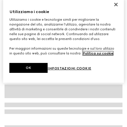
Borsa a spalla Gucci Jackie 1961 misura media
Utilizziamo i cookie
CHF 2,260
Utilizziamo i cookie e tecnologie simili per migliorare la
Variante
nylon rosa e multicolore
navigazione del sito, analizzarne l'utilizzo, agevolare la nostra
attività di marketing e consentirle di condividere i nostri contenuti
nelle sue pagine di social network. Continuando ad utilizzare
questo sito web, lei accetta le presenti condizioni d'uso.
Per maggiori informazioni su queste tecnologie e sul loro utilizzo
in questo sito web, può consultare la nostra
Politica sui cookie
.
OK
IMPOSTAZIONI COOKIE