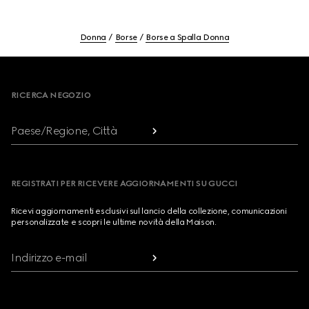
Donna
Borse
Borse a Spalla Donna
Footer
RICERCA NEGOZIO
Paese/Regione, Città
REGISTRATI PER RICEVERE AGGIORNAMENTI SU GUCCI
Ricevi aggiornamenti esclusivi sul lancio della collezione, comunicazioni
personalizzate e scopri le ultime novità della Maison.
Indirizzo e-mail