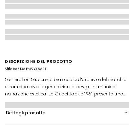
DESCRIZIONE DEL PRODOTTO
Stile ‎863136 FAF7O 8641
Generation Gucci esplora i codici d'archivio del marchio
e combina diverse generazioni di design in un'unica
narrazione estetica. La Gucci Jackie 1961 presenta uno
stile elegante, completa di una chiusura a pistone facile
da usare che esalta uno dei dettagli hardware più iconici
Dettagli prodotto
della Maison. Questo stile è realizzato in nylon con
stampa Gucci Flora.