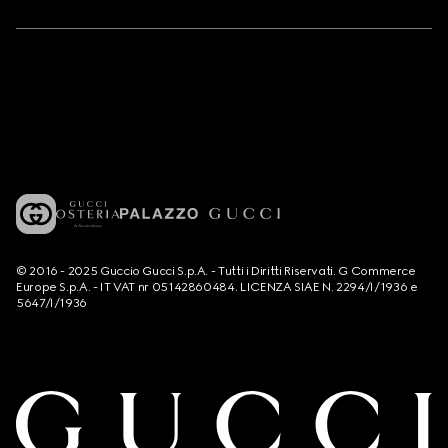
© 2016 - 2025 Guccio Gucci S.p.A. - Tutti i Diritti Riservati. G Commerce
Europe S.p.A. - IT VAT nr 05142860484. LICENZA SIAE N. 2294/I/1936 e
5647/I/1936