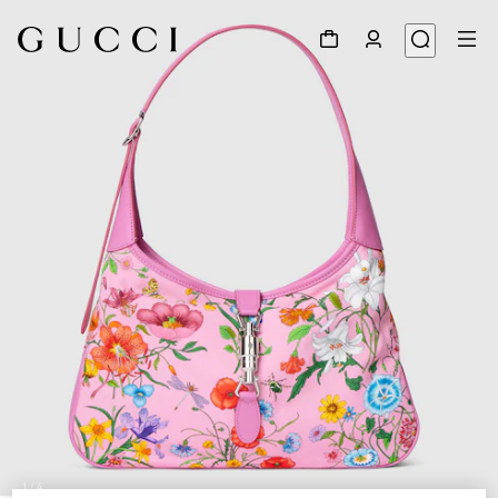
1
/
4