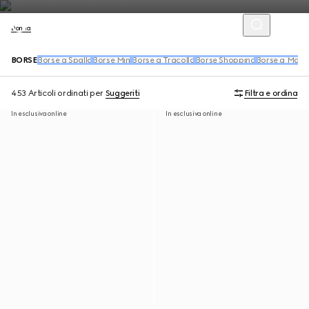
Donna
BORSE
Borse a Spalla
Borse Mini
Borse a Tracolla
Borse Shopping
Borse a Man
453 Articoli
ordinati per
Suggeriti
Filtra e ordina
In esclusiva online
In esclusiva online