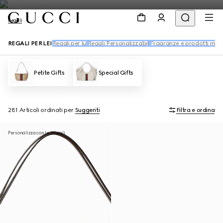
Regali
REGALI PER LEI
Regali per lui
Regali Personalizzabili
Fragranze e prodotti mak
Petite Gifts
Special Gifts
281 Articoli
ordinati per
Suggeriti
Filtra e ordina
Personalizza con le iniziali