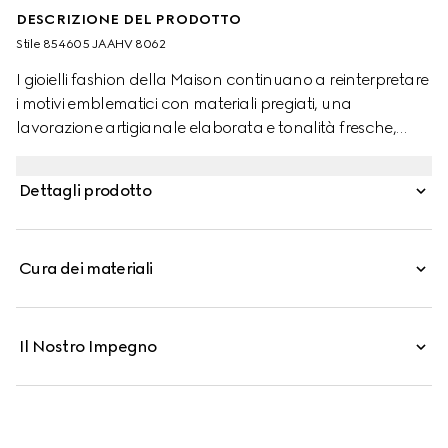
DESCRIZIONE DEL PRODOTTO
Stile ‎854605 JAAHV 8062
I gioielli fashion della Maison continuano a reinterpretare
i motivi emblematici con materiali pregiati, una
lavorazione artigianale elaborata e tonalità fresche,
come nel caso di questi orecchini GG Marmont con
cristalli.
Dettagli prodotto
Cura dei materiali
Il Nostro Impegno