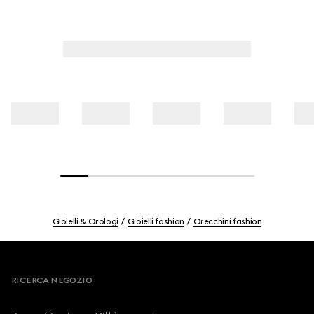
Gioielli & Orologi
Gioielli fashion
Orecchini fashion
Footer
RICERCA NEGOZIO