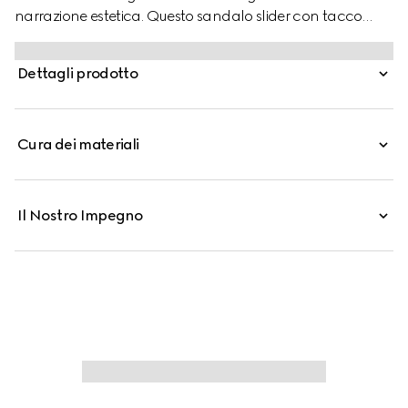
narrazione estetica. Questo sandalo slider con tacco
spesso fonde due dei motivi più riconoscibili della Maison,
l'hardware Doppia G e il tessuto GG, per un tocco di stile
Dettagli prodotto
senza tempo e versatilità quotidiana.
Cura dei materiali
Il Nostro Impegno