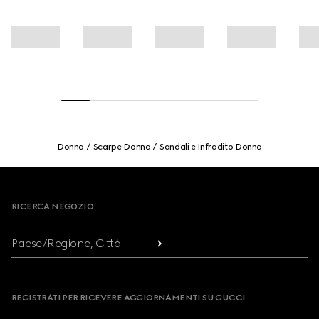
Donna
Scarpe Donna
Sandali e Infradito Donna
Footer
RICERCA NEGOZIO
Paese/Regione, Città
REGISTRATI PER RICEVERE AGGIORNAMENTI SU GUCCI