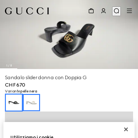
1
/
8
Sandalo slider donna con Doppia G
CHF 670
Variante
pelle nera
Utilizziamo i cookie