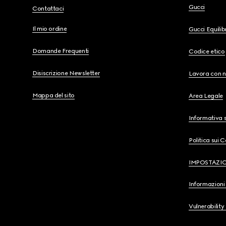
Gucci
Contattaci
Il mio ordine
Gucci Equili
Domande Frequenti
Codice etico
Disiscrizione Newsletter
Lavora con n
Mappa del sito
Area Legale
Informativa s
Politica sui 
IMPOSTAZI
Informazioni 
Vulnerability