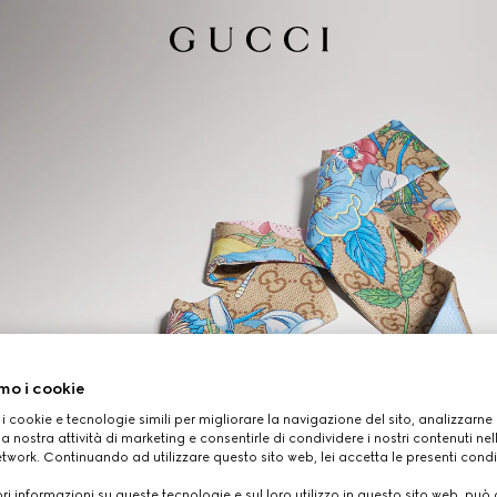
mo i cookie
 i cookie e tecnologie simili per migliorare la navigazione del sito, analizzarne l'
a nostra attività di marketing e consentirle di condividere i nostri contenuti ne
etwork. Continuando ad utilizzare questo sito web, lei accetta le presenti condi
i informazioni su queste tecnologie e sul loro utilizzo in questo sito web, può 