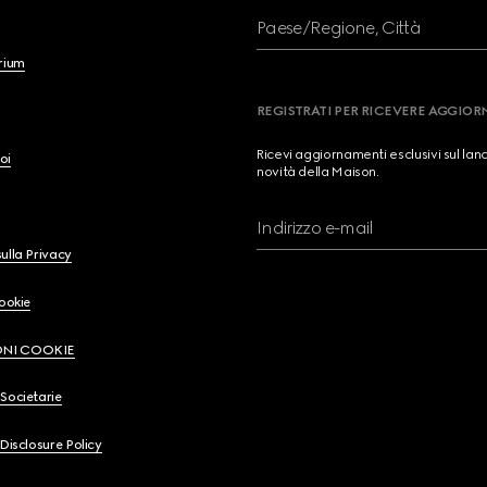
Paese/Regione, Città
brium
REGISTRATI PER RICEVERE AGGIO
Ricevi aggiornamenti esclusivi sul lan
oi
novità della Maison.
Indirizzo e-mail
ulla Privacy
Cookie
ONI COOKIE
Societarie
 Disclosure Policy