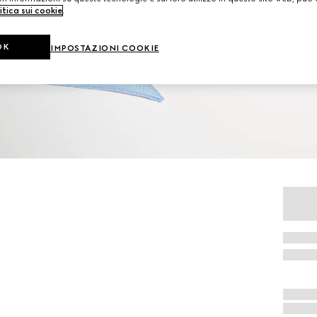
itica sui cookie
.
OK
IMPOSTAZIONI COOKIE