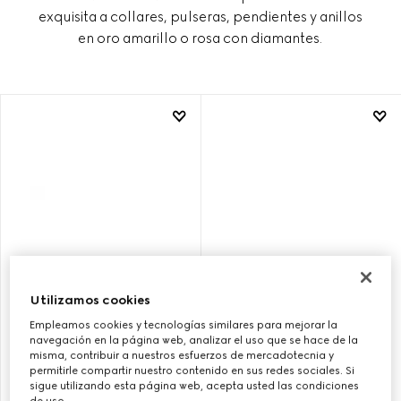
exquisita a collares, pulseras, pendientes y anillos
en oro amarillo o rosa con diamantes.
Utilizamos cookies
Empleamos cookies y tecnologías similares para mejorar la
ANILLO GUCCI HORSEBIT DE
PENDIENTES TUERCA GUCCI
navegación en la página web, analizar el uso que se hace de la
18 CT CON DIAMANTES
HORSEBIT DIAMANTE ORO
misma, contribuir a nuestros esfuerzos de mercadotecnia y
18K
permitirle compartir nuestro contenido en sus redes sociales. Si
sigue utilizando esta página web, acepta usted las condiciones
de uso.