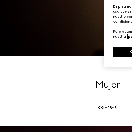
Empleamos 
uso que se
nuestro con
condicione
Para obten
nuestra
po
Mujer
COMPRAR