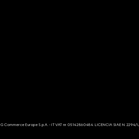
s. G Commerce Europe S.p.A. - IT VAT nr 05142860484. LICENCIA SIAE N. 2294/I