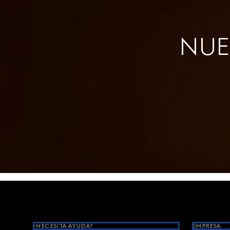
NUEV
Footer
¿NECESITA AYUDA?
EMPRESA