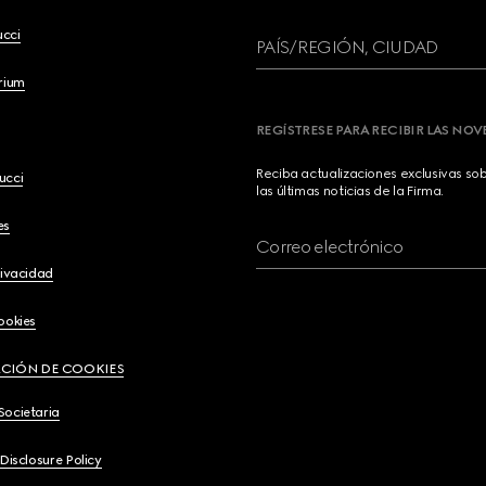
ucci
PAÍS/REGIÓN, CIUDAD
brium
REGÍSTRESE PARA RECIBIR LAS NO
Reciba actualizaciones exclusivas so
ucci
las últimas noticias de la Firma.
es
Correo electrónico
rivacidad
ookies
CIÓN DE COOKIES
Societaria
 Disclosure Policy