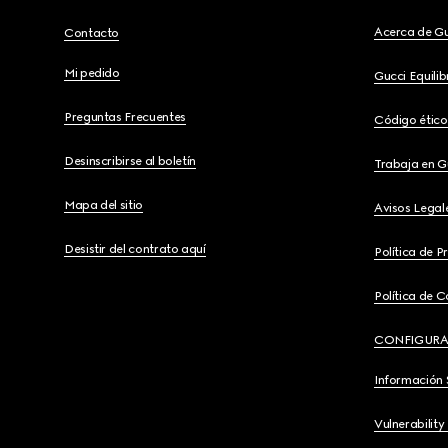
Acerca de G
Contacto
Mi pedido
Gucci Equili
Preguntas Frecuentes
Código ético
Desinscribirse al boletín
Trabaja en G
Mapa del sitio
Avisos Legal
Desistir del contrato aquí
Política de P
Política de C
CONFIGURA
Información 
Vulnerability