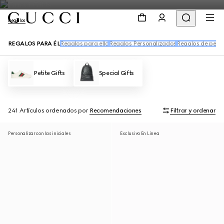
Regalos
REGALOS PARA ÉL
Regalos para ella
Regalos Personalizados
Regalos de perfu
Petite Gifts
Special Gifts
241 Artículos
ordenados por
Recomendaciones
Filtrar y ordenar
Personalizar con las iniciales
Exclusivo En Línea