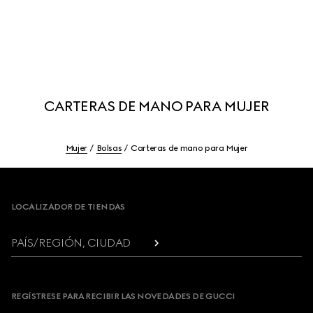
CARTERAS DE MANO PARA MUJER
Mujer
Bolsas
Carteras de mano para Mujer
Footer
LOCALIZADOR DE TIENDAS
PAÍS/REGIÓN, CIUDAD
REGÍSTRESE PARA RECIBIR LAS NOVEDADES DE GUCCI