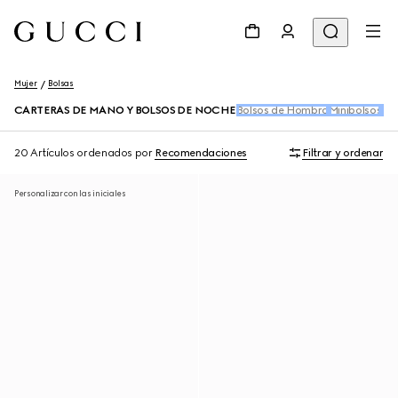
Mujer
Bolsas
CARTERAS DE MANO Y BOLSOS DE NOCHE
Bolsos de Hombro
Minibolsos
Bol
20 Artículos
ordenados por
Recomendaciones
Filtrar y ordenar
Personalizar con las iniciales