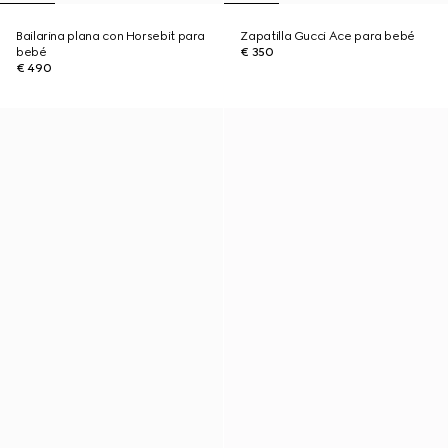
Bailarina plana con Horsebit para
Zapatilla Gucci Ace para bebé
bebé
€ 350
€ 490