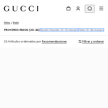
Niños
Bebé
PRIMEROS PASOS (20-26)
Recién Nacido (0-12 meses)
Niña (0-36 meses)
Ni
25 Artículos
ordenados por
Recomendaciones
Filtrar y ordenar