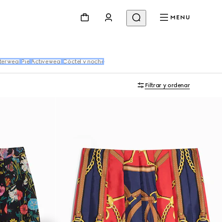
MENU
terwear
Piel
Activewear
Cóctel y noche
Filtrar y ordenar