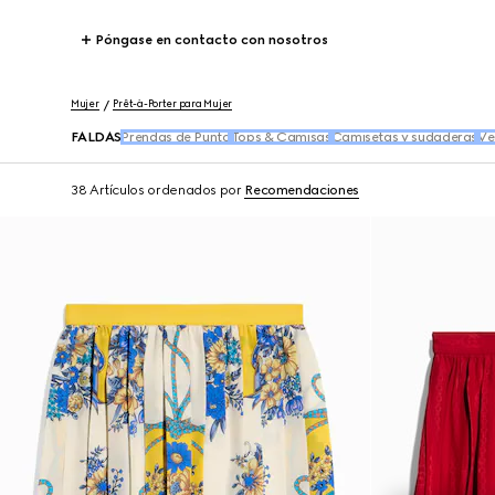
Póngase en contacto con nosotros
Mujer
Prêt-à-Porter para Mujer
FALDAS
Prendas de Punto
Tops & Camisas
Camisetas y sudaderas
Ve
38 Artículos
ordenados por
Recomendaciones