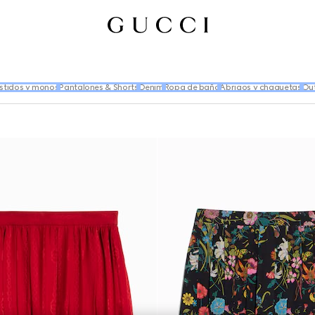
stidos y monos
Pantalones & Shorts
Denim
Ropa de baño
Abrigos y chaquetas
Ou