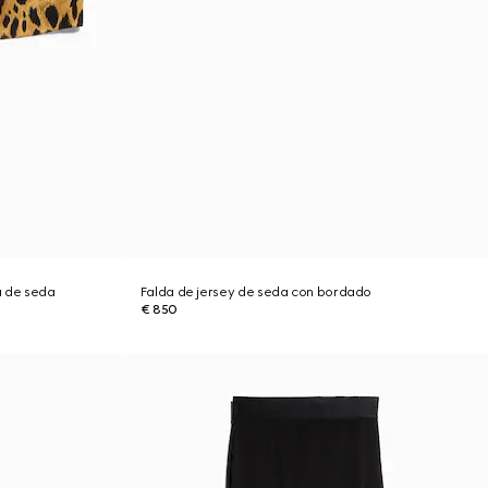
a de seda
Falda de jersey de seda con bordado
€ 850