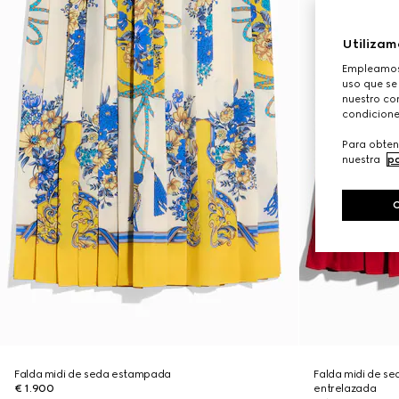
Utilizam
Empleamos 
uso que se
nuestro con
condicione
Para obten
nuestra
po
Falda midi de seda estampada
Falda midi de s
€ 1.900
entrelazada