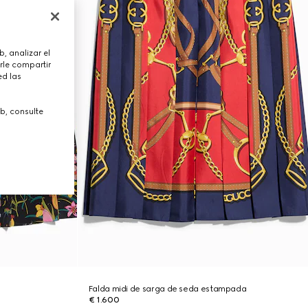
, analizar el
rle compartir
ed las
b, consulte
Falda midi de sarga de seda estampada
€ 1.600