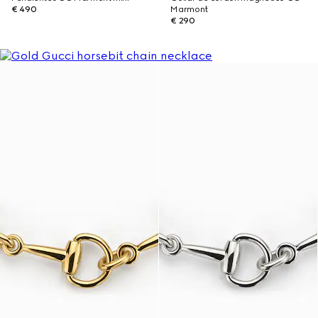
€ 490
Marmont
€ 290