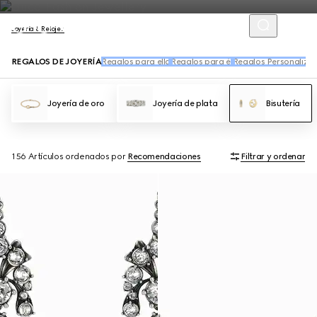
Joyería & Relojes
REGALOS DE JOYERÍA
Regalos para ella
Regalos para él
Regalos Personaliza
Joyería de oro
Joyería de plata
Bisutería
156 Artículos
ordenados por
Recomendaciones
Filtrar y ordenar