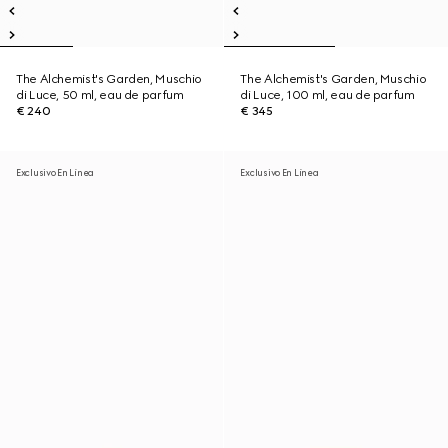
The Alchemist's Garden, Muschio
The Alchemist's Garden, Muschio
di Luce, 50 ml, eau de parfum
di Luce, 100 ml, eau de parfum
€ 240
€ 345
Exclusivo En Línea
Exclusivo En Línea