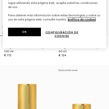
sigue utilizando esta página web, acepta usted las condiciones
de uso.
Para obtener más información sobre estas tecnologías y sobre su
uso en esta página web, consulte nuestra
política de cookies
.
OK
CONFIGURACIÓN DE
COOKIES
Eau de parfum Gucci Flora
Eau de parfum Gucci Flora
Gorgeous Gardenia Intense,
Gorgeous Gardenia Intense,
100 ml
50 ml
€ 172
€ 124
Exclusivo En Línea