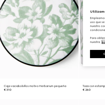
Utilizam
Empleamos 
uso que se
nuestro con
condicione
Para obten
nuestra
po
Caja vaciabolsillos motivo Herbarium pequeña
Taza con estam
€ 310
€ 260