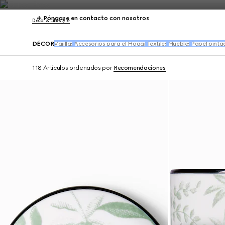
Póngase en contacto con nosotros
Décor & Lifestyle
DÉCOR
Vajillas
Accesorios para el Hogar
Textiles
Muebles
Papel pinta
118 Artículos
ordenados por
Recomendaciones