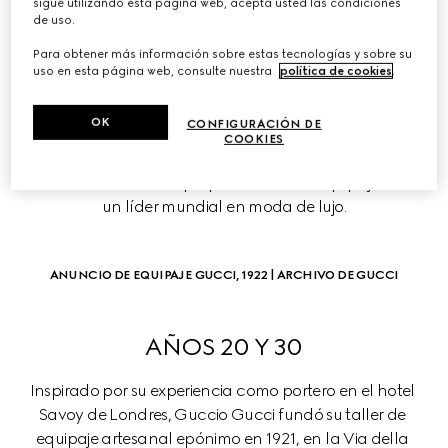
sigue utilizando esta página web, acepta usted las condiciones
de uso.
LA CRONOLOGÍA DE 
Para obtener más información sobre estas tecnologías y sobre su
GUCCI
uso en esta página web, consulte nuestra
política de cookies
.
La historia de la Firma, que abarca más de un siglo, 
OK
CONFIGURACIÓN DE
revela una visión en continua evolución. Cada década 
COOKIES
alberga una serie de hitos que definen la transformación 
de la marca desde un pequeño taller de equipaje hasta 
un líder mundial en moda de lujo.
ANUNCIO DE EQUIPAJE GUCCI, 1922 | ARCHIVO DE GUCCI
AÑOS 20 Y 30
Inspirado por su experiencia como portero en el hotel 
Savoy de Londres, Guccio Gucci fundó su taller de 
equipaje artesanal epónimo en 1921, en la Via della 