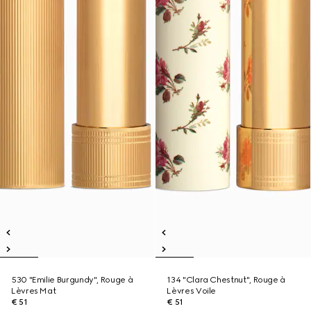
530 "Emilie Burgundy", Rouge à
134 "Clara Chestnut", Rouge à
Lèvres Mat
Lèvres Voile
€ 51
€ 51