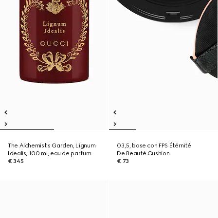
The Alchemist's Garden, Lignum
03,5, base con FPS Étérnité
Idealis, 100 ml, eau de parfum
De Beauté Cushion
€ 345
€ 73