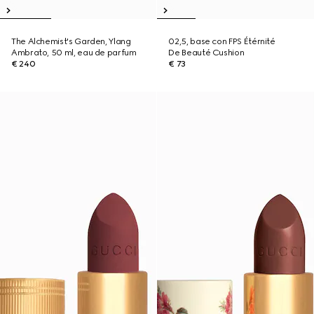
The Alchemist's Garden, Ylang
02,5, base con FPS Étérnité
Ambrato, 50 ml, eau de parfum
De Beauté Cushion
€ 240
€ 73