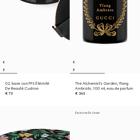
02, base con FPS Étérnité
The Alchemist's Garden, Ylang
De Beauté Cushion
Ambrato, 100 ml, eau de parfum
€ 73
€ 345
Exclusivo En Línea