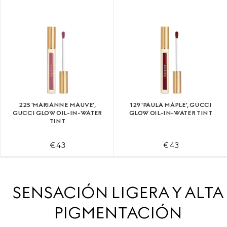
225 'MARIANNE MAUVE',
129 'PAULA MAPLE', GUCCI
GUCCI GLOW OIL-IN-WATER
GLOW OIL-IN-WATER TINT
TINT
€ 43
€ 43
SENSACIÓN LIGERA Y ALTA
PIGMENTACIÓN