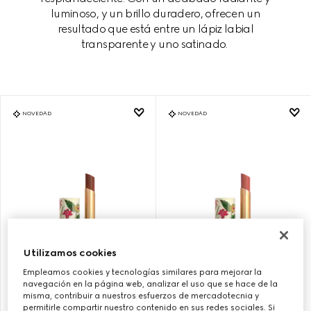
luminoso, y un brillo duradero, ofrecen un
resultado que está entre un lápiz labial
transparente y uno satinado.
NOVEDAD
NOVEDAD
Utilizamos cookies
Empleamos cookies y tecnologías similares para mejorar la
122 ELIZA GINGER, EDICIÓN
130 ELSA HAZEL, EDICIÓN
navegación en la página web, analizar el uso que se hace de la
LIMITADA FLORA ROUGE DE
LIMITADA ROUGE DE BEAUTÉ
misma, contribuir a nuestros esfuerzos de mercadotecnia y
BEAUTÉ BRILLANT
BRILLANT FLORA
permitirle compartir nuestro contenido en sus redes sociales. Si