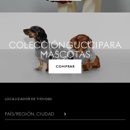
COLECCIÓN GUCCI PARA
MASCOTAS
COMPRAR
Footer
LOCALIZADOR DE TIENDAS
PAÍS/REGIÓN, CIUDAD