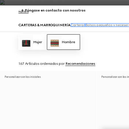
Póngase en contacto con nosotros
Hombre
CARTERAS & MARROQUINERÍA
Carteras
Bolsos pequeños y neceser
Mujer
Hombre
167 Artículos
ordenados por
Recomendaciones
Personalizar con las iniciales
Personalizar con las i