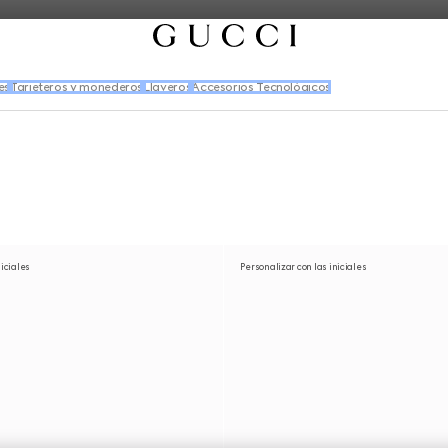
es
Tarjeteros y monederos
Llaveros
Accesorios Tecnológicos
niciales
Personalizar con las iniciales