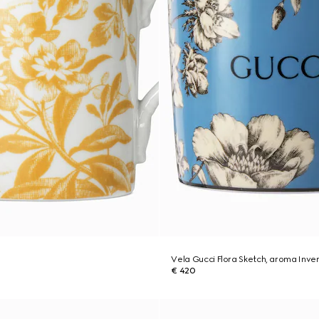
Vela Gucci Flora Sketch, aroma Inv
€ 420