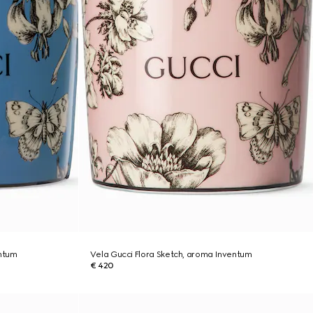
entum
Vela Gucci Flora Sketch, aroma Inventum
€ 420