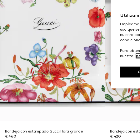
Utilizam
Empleamos 
uso que se
nuestro con
condicione
Para obten
nuestra
po
Bandeja con estampado Gucci Flora grande
Bandeja con est
€ 460
€ 420