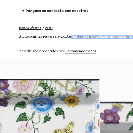
Póngase en contacto con nosotros
Décor & Lifestyle
Decor
ACCESORIOS PARA EL HOGAR
Vajillas
Textiles
Muebles
Papel pintado
27 Artículos
ordenados por
Recomendaciones