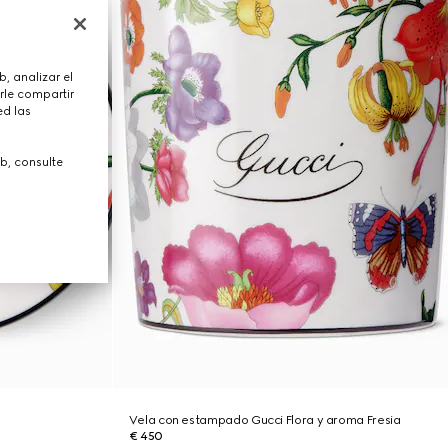
, analizar el
rle compartir
ed las
b, consulte
Vela con estampado Gucci Flora y aroma Fresia
€ 450