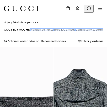
Mujer
Prêt-à-Porter para Mujer
CÓCTEL Y NOCHE
Prendas de Punto
Tops & Camisas
Camisetas y sudaderas
14 Artículos
ordenados por
Recomendaciones
Filtrar y ordenar