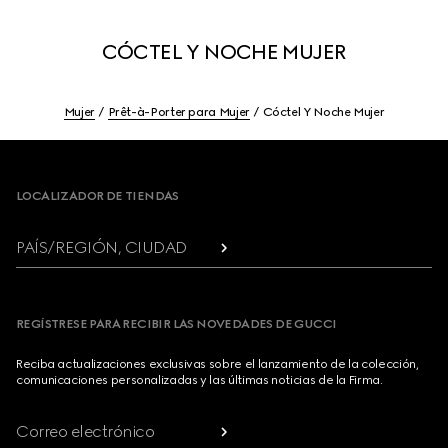
CÓCTEL Y NOCHE MUJER
Mujer
Prêt-à-Porter para Mujer
Cóctel Y Noche Mujer
Footer
LOCALIZADOR DE TIENDAS
PAÍS/REGIÓN, CIUDAD
REGÍSTRESE PARA RECIBIR LAS NOVEDADES DE GUCCI
Reciba actualizaciones exclusivas sobre el lanzamiento de la colección,
comunicaciones personalizadas y las últimas noticias de la Firma.
Correo electrónico