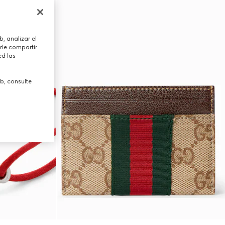
, analizar el
rle compartir
ed las
b, consulte