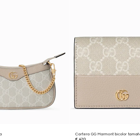
ia
Cartera GG Marmont bicolor tama
€ 420