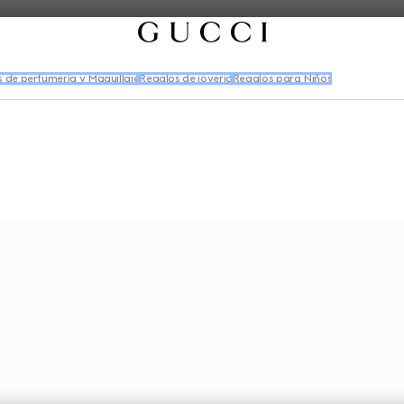
 de perfumería y Maquillaje
Regalos de joyería
Regalos para Niños