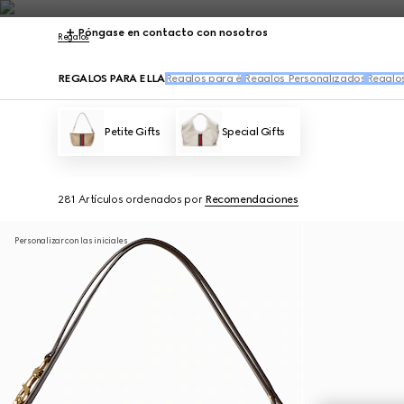
Póngase en contacto con nosotros
Regalos
REGALOS PARA ELLA
Regalos para él
Regalos Personalizados
Regalos
Petite Gifts
Special Gifts
281 Artículos
ordenados por
Recomendaciones
Personalizar con las iniciales