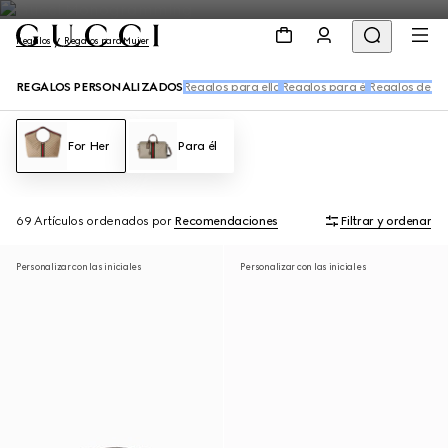
Regalos
Regalos para Mujer
REGALOS PERSONALIZADOS
Regalos para ella
Regalos para él
Regalos de pe
For Her
Para él
69 Artículos
ordenados por
Recomendaciones
Filtrar y ordenar
Personalizar con las iniciales
Personalizar con las iniciales