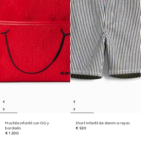
Mochila infantil con GG y
Short infantil de denim a rayas
bordado
€ 520
€ 1.200