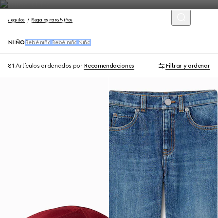
Regalos
Regalos para Niños
NIÑO
Bebé niño
Bebé niña
Niña
81 Artículos
ordenados por
Recomendaciones
Filtrar y ordenar