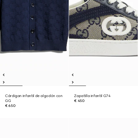
Cárdigan infantil de algodón con
Zapatilla infantil G74
GG
€ 450
€ 650