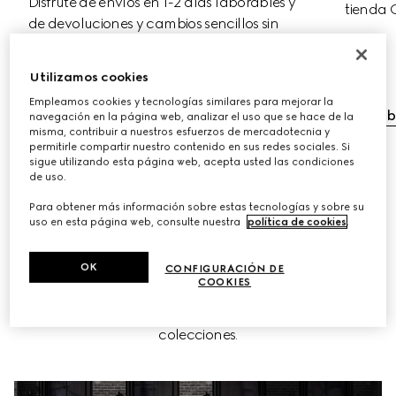
Disfrute de envíos en 1-2 días laborables y 
tienda 
de devoluciones y cambios sencillos sin 
coste adicional.
Utilizamos cookies
Envío gratuito
Empleamos cookies y tecnologías similares para mejorar la
Cambios y devoluciones gratuitos
Descub
navegación en la página web, analizar el uso que se hace de la
misma, contribuir a nuestros esfuerzos de mercadotecnia y
permitirle compartir nuestro contenido en sus redes sociales. Si
sigue utilizando esta página web, acepta usted las condiciones
de uso.
Para obtener más información sobre estas tecnologías y sobre su
uso en esta página web, consulte nuestra
política de cookies
.
CONCIERTE UNA CITA
OK
CONFIGURACIÓN DE
Una experiencia personalizada solo para miembros de 
COOKIES
MY GUCCI en la que puede pedir consejo sobre estilismo, 
regalos y lo que necesite, además de descubrir las 
colecciones.