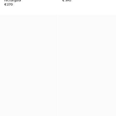
rectangular
€ 390
€ 270