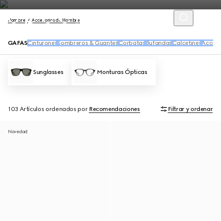
Hombre
Accesorios de Hombre
GAFAS
Cinturones
Sombreros & Guantes
Corbatas
Bufandas
Calcetines
Acceso
Sunglasses
Monturas Ópticas
103 Artículos
ordenados por
Recomendaciones
Filtrar y ordenar
Novedad