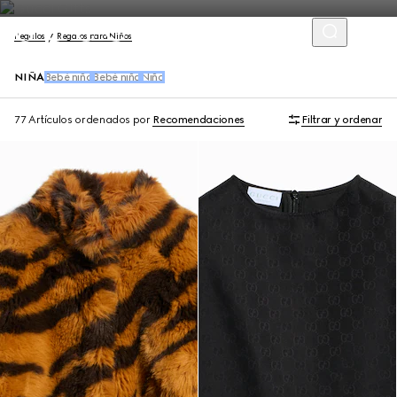
Regalos
Regalos para Niños
NIÑA
Bebé niño
Bebé niña
Niño
77 Artículos
ordenados por
Recomendaciones
Filtrar y ordenar