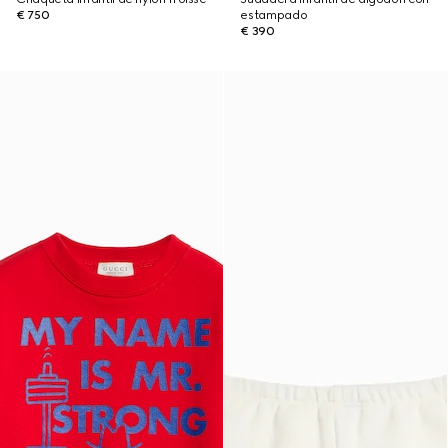
€ 750
estampado
€ 390