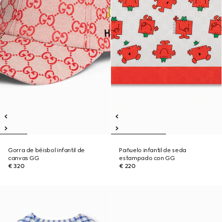
Gorra de béisbol infantil de
Pañuelo infantil de seda
canvas GG
estampado con GG
€ 320
€ 220