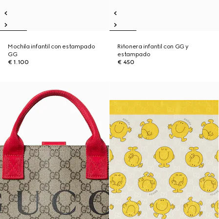
Mochila infantil con estampado
Riñonera infantil con GG y
GG
estampado
€ 1.100
€ 450