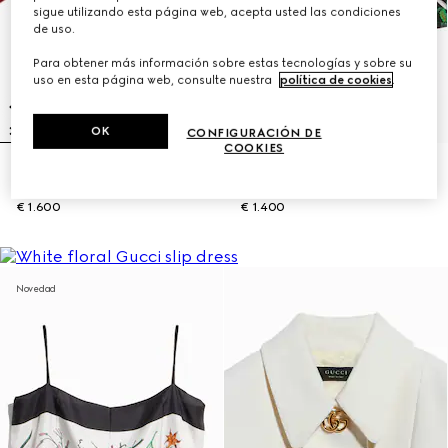
sigue utilizando esta página web, acepta usted las condiciones
de uso.
Para obtener más información sobre estas tecnologías y sobre su
uso en esta página web, consulte nuestra
política de cookies
.
OK
CONFIGURACIÓN DE
COOKIES
Camisa de jacquard de seda con
Pantalón informal de seda con
estampado de cadena con GG
estampado
€ 1.600
€ 1.400
Novedad