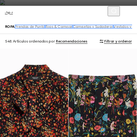
Mujer
ROPA
Prendas de Punto
Tops & Camisas
Camisetas y Sudaderas
Vestidos y M
548 Artículos
ordenados por
Recomendaciones
Filtrar y ordenar