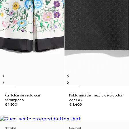
Pantalón de seda con
Falda midi de mezcla de algodón
estampado
con GG
€ 1.200
€ 1.400
Novedad
Novedad