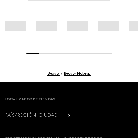
Beauty
Beauty Makeup
Footer
LOCALIZADOR DE TIENDAS
PAÍS/REGIÓN, CIUDAD