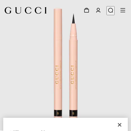
1
/
8