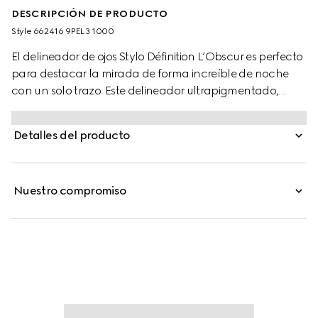
DESCRIPCIÓN DE PRODUCTO
Style ‎662416 9PEL3 1000
El delineador de ojos Stylo Définition L’Obscur es perfecto
para destacar la mirada de forma increíble de noche
con un solo trazo. Este delineador ultrapigmentado,
diseñado con una punta de fieltro precisa, está
formulado para ofrecer un acabado satinado duradero
Detalles del producto
y resistente al agua. Además, se desliza fácilmente y se
seca enseguida gracias a la punta de fieltro flexible que
garantiza una aplicación precisa, mientras que el negro
Nuestro compromiso
altamente pigmentado crea un efecto ultraintenso.