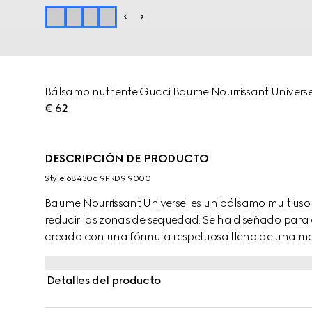
Bálsamo nutriente Gucci Baume Nourrissant Universe
€ 62
DESCRIPCIÓN DE PRODUCTO
Style ‎684306 9PRD9 9000
Baume Nourrissant Universel es un bálsamo multiuso 
reducir las zonas de sequedad. Se ha diseñado para 
creado con una fórmula respetuosa llena de una m
botánicos, aceites naturales y manteca. Con sus prop
reduce la sensación general de sequedad, mientras qu
Detalles del producto
ingredientes naturales que suavizan la piel y prop
instantánea. Además, el aceite de rosa negra, con ben