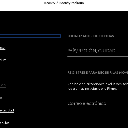
Beauty
Beauty Makeup
LOCALIZADOR DE TIENDAS
ucci
PAÍS/REGIÓN, CIUDAD
brium
REGÍSTRESE PARA RECIBIR LAS NO
Reciba actualizaciones exclusivas so
ucci
las últimas noticias de la Firma.
es
Correo electrónico
rivacidad
ookies