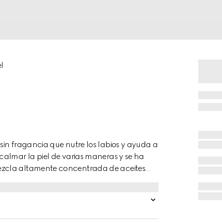
l
sin fragancia que nutre los labios y ayuda a
calmar la piel de varias maneras y se ha
ezcla altamente concentrada de aceites
iedades nutritivas, la manteca de karité
e los aceites de jojoba y de ricino son
orcionan una sensación humectante
eficios antioxidantes, calma la piel antes o