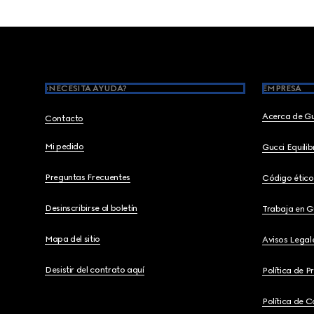
Footer
¿NECESITA AYUDA?
EMPRESA
Acerca de G
Contacto
Mi pedido
Gucci Equili
Preguntas Frecuentes
Código ético
Desinscribirse al boletín
Trabaja en G
Mapa del sitio
Avisos Legal
Desistir del contrato aquí
Política de P
Política de C