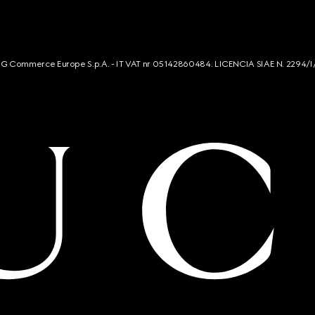
s. G Commerce Europe S.p.A. - IT VAT nr 05142860484. LICENCIA SIAE N. 2294/I