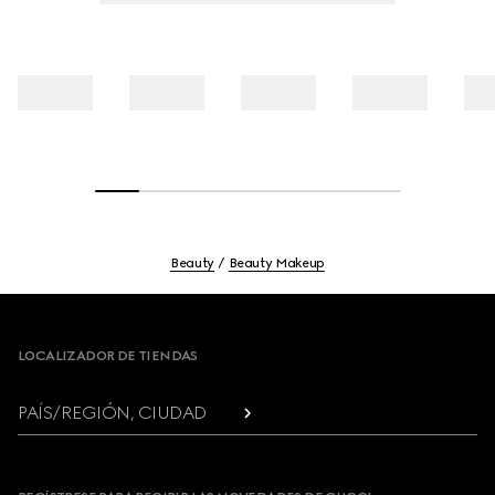
Beauty
Beauty Makeup
Footer
LOCALIZADOR DE TIENDAS
PAÍS/REGIÓN, CIUDAD