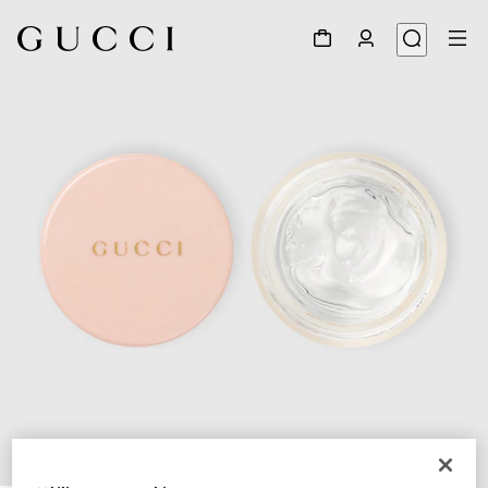
1
/
3