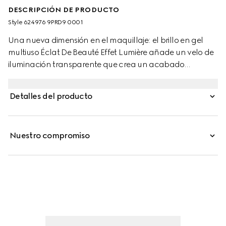
DESCRIPCIÓN DE PRODUCTO
Style ‎624976 9PRD9 0001
Una nueva dimensión en el maquillaje: el brillo en gel
multiuso Éclat De Beauté Effet Lumière añade un velo de
iluminación transparente que crea un acabado
deslumbrante. Este codiciado brillo para ojos, labios y
mejillas, toda una innovación para el maquillaje, está
Detalles del producto
disponible en un tono universal para realzar y esculpir el
rostro de forma natural. Formulado con una textura en
gel, puede llevarse tanto solo, para destacar los rasgos,
Nuestro compromiso
como sobre el maquillaje, para disfrutar de una
luminosidad efecto húmedo.