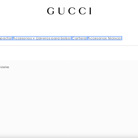
mpactas
Accesorios y Llaveros para bolsos
Carteras
Accesorios técnicos
niciales