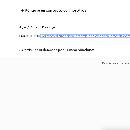
Póngase en contacto con nosotros
Mujer
Carteras Para Mujer
TARJETEROS
Carteras alargadas
Carteras con cadena
Carteras co
70 Artículos
ordenados por
Recomendaciones
Personalizar con las i