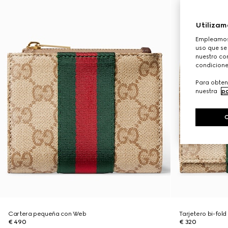
Utilizam
Empleamos 
uso que se
nuestro con
condicione
Para obten
nuestra
po
Cartera pequeña con Web
Tarjetero bi-fol
€ 490
€ 320