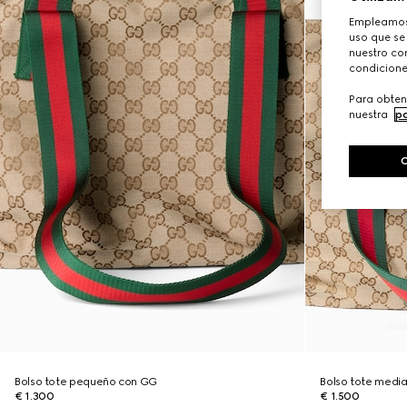
Empleamos 
uso que se
nuestro con
condicione
Para obten
nuestra
po
Bolso tote pequeño con GG
Bolso tote medi
€ 1.300
€ 1.500