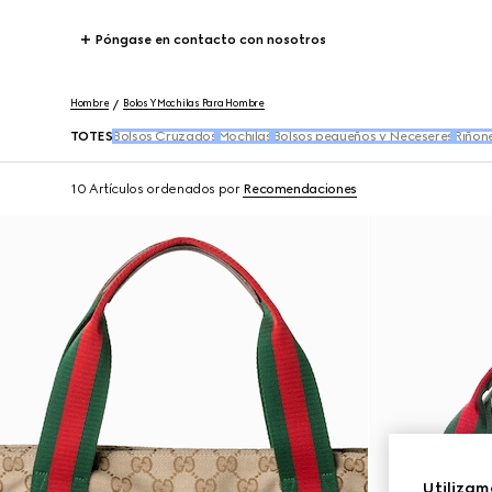
Póngase en contacto con nosotros
Hombre
Bolos Y Mochilas Para Hombre
TOTES
Bolsos Cruzados
Mochilas
Bolsos pequeños y Neceseres
Riñon
10 Artículos
ordenados por
Recomendaciones
Utilizam