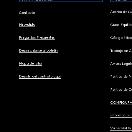
¿NECESITA AYUDA?
EMPRESA
Acerca de G
Contacto
Mi pedido
Gucci Equili
Preguntas Frecuentes
Código ético
Desinscribirse al boletín
Trabaja en G
Mapa del sitio
Avisos Legal
Desistir del contrato aquí
Política de P
Política de C
CONFIGURA
Información 
Vulnerability