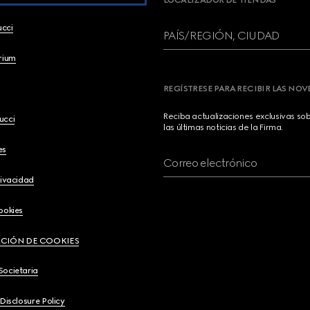
LOCALIZADOR DE TIENDAS
ucci
PAÍS/REGIÓN, CIUDAD
brium
REGÍSTRESE PARA RECIBIR LAS NO
Reciba actualizaciones exclusivas so
ucci
las últimas noticias de la Firma.
es
Correo electrónico
rivacidad
ookies
CIÓN DE COOKIES
Societaria
 Disclosure Policy