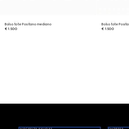
Bolso tote Positano mediano
Bolso tote Posi
€ 1.500
€ 1.500
Footer