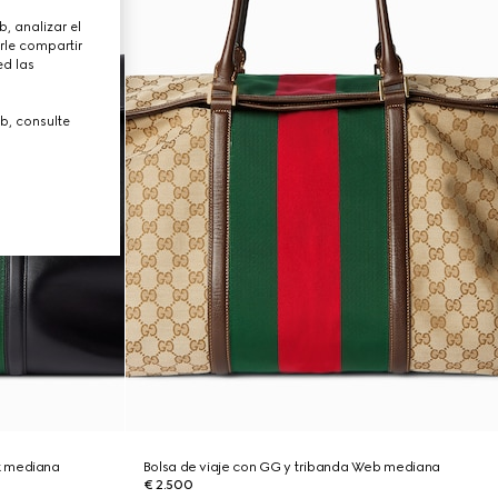
, analizar el
rle compartir
ed las
b, consulte
k mediana
Bolsa de viaje con GG y tribanda Web mediana
€ 2.500