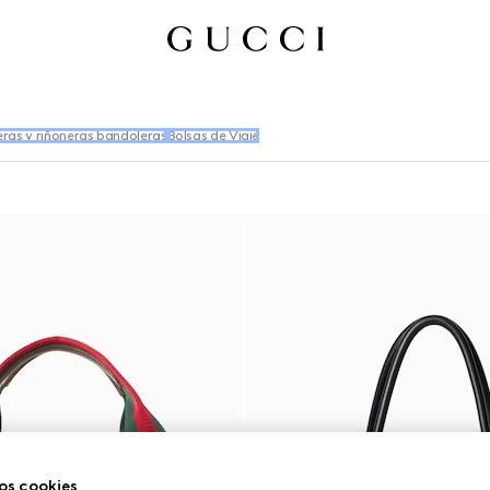
eras y riñoneras bandoleras
Bolsas de Viaje
os cookies