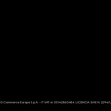
s. G Commerce Europe S.p.A. - IT VAT nr 05142860484. LICENCIA SIAE N. 2294/I