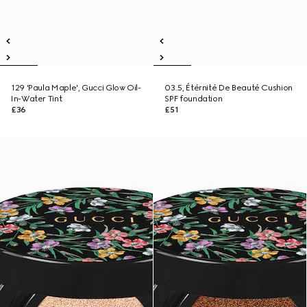
129 'Paula Maple', Gucci Glow Oil-
03.5, Étérnité De Beauté Cushion
In-Water Tint
SPF foundation
£36
£51