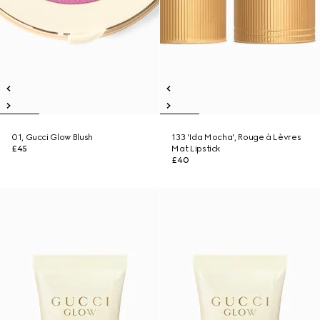
01, Gucci Glow Blush
133 'Ida Mocha', Rouge à Lèvres
£45
Mat Lipstick
£40