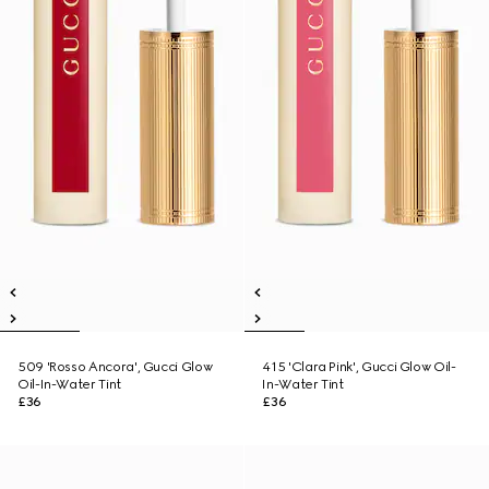
509 'Rosso Ancora', Gucci Glow
415 'Clara Pink', Gucci Glow Oil-
Oil-In-Water Tint
In-Water Tint
£36
£36