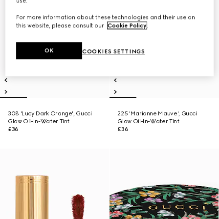
use.
For more information about these technologies and their use on
this website, please consult our
Cookie Policy
.
OK
COOKIES SETTINGS
308 'Lucy Dark Orange', Gucci
225 'Marianne Mauve', Gucci
Glow Oil-In-Water Tint
Glow Oil-In-Water Tint
£36
£36