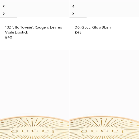
132 'Lilla Tawnie', Rouge à Lèvres
06, Gucci Glow Blush
Voile Lipstick
£45
£40