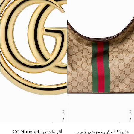
حقيبة كتف كبيرة مع شريط ويب
أقراط دائرية GG Marmont