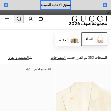
فساتين وحقائب صيفية من Jackie 1961 إلى Gucci Giglio تبرز
تسوّق الأحذية الصيفية
نقشة Flora، مثالية للموسم.
حجز موعد
مجموعة صيف 2026
تسوّق الأحذية الصيفية
للنساء
الرجال
المنتجات 353
تم الفرز حسب
المقترحات
التصفية والفرز
التخصيص بالأحرف الأولى