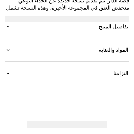
قِصّة الدار. يتم تقديم نسخة جديدة عن الحذاء النوعيّ
منخفض العنق في المجموعة الأخيرة، وهذه النسخة تشمل
تفاصيل فريدة من نوعها. يتميّز شكل الحذاء ببنية أكثر
ضخامةً، بينما تلمع علامة معدنية لشعار "ACE" فوق الإغلاق
تفاصيل المنتج
بأربطة. يكتمل التصميم بتقليم شريط ويب المتميّز من
غوتشي باللونين الأخضر والأحمر.
المواد والعناية
التزامنا