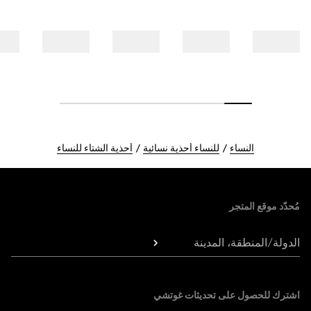
النساء
للنساء أحذية نسائية
أحذية الشتاء للنساء
Foote
مُحدّد موقع المتجر
الدولة/المنطقة، المدينة
اشترك للحصول على تحديثات غوتشي