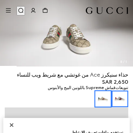
8
/
1
حذاء سنيكرز Ace من غوتشي مع شريط ويب للنساء
SAR 2,650
تنويعات
قماش Supreme باللونين البيج والأبنوس
نستخدم ملفات تعريف الارتباط