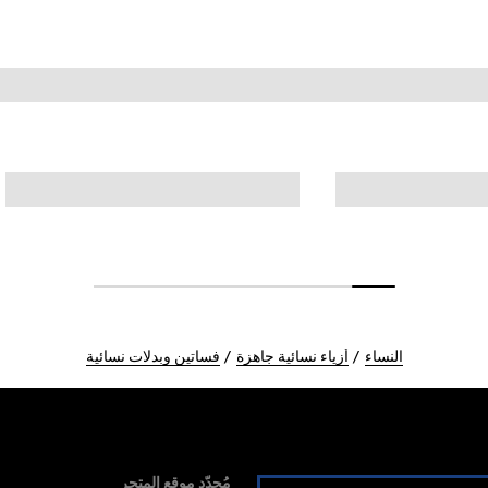
النساء
أزياء نسائية جاهزة
فساتين وبدلات نسائية
مُحدّد موقع المتجر