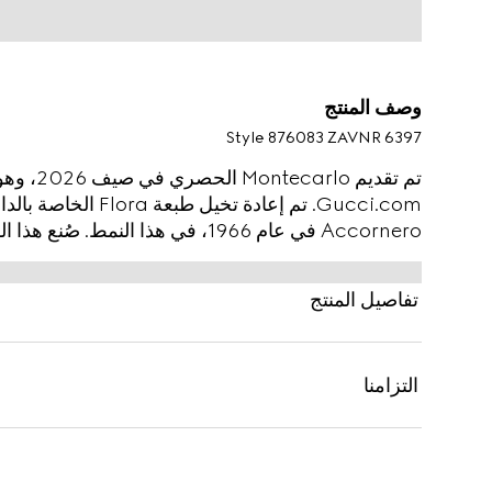
وصف المنتج
Style ‎876083 ZAVNR 6397
Accornero في عام 1966، في هذا الن
شين الحرير، وهو يتميز بنقشة Gucci Flora على كامل القماش مع طيّات.
تفاصيل المنتج
التزامنا