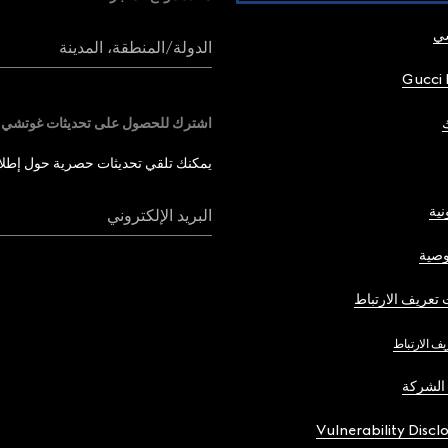
شي
الدولة/المنطقة، المدينة
Gucci 
اشترك للحصول على تحديثات غوتشي
يمكنك تلقي تحديثات حصرية حول إطلاق 
نية
البريد الإلكتروني
صية
تعريف الارتباط
يف الارتباط
الشركة
Vulnerability Discl