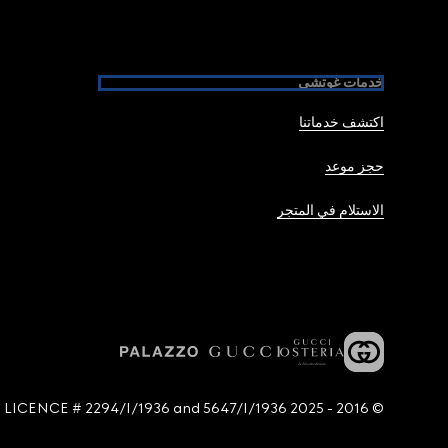
خدمات غوتشي
اكتشف خدماتنا
حجز موعد
الاستلام في المتجر
© 2016 - 2025 Guccio Gucci S.p.A. - All rights reserved. SIAE LICENCE # 2294/I/1936 and 5647/I/1936