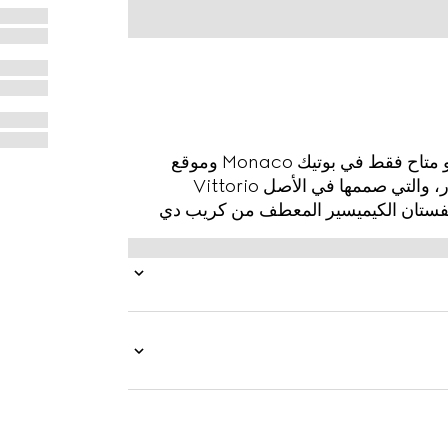
تم تقديم Montecarlo الحصري في صيف 2026، وهو متاح فقط في بوتيك Monaco وموقع
Gucci.com. تم إعادة تخيل طبعة Flora الخاصة بالدار، والتي صممها في الأصل Vittorio
مط. صُنع هذا الفستان الكيميسير المعطف من كريب دي