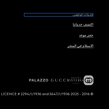
خدمات غوتشي
اكتشف خدماتنا
حجز موعد
الاستلام في المتجر
© 2016 - 2025 Guccio Gucci S.p.A. - All rights reserved. SIAE LICENCE # 2294/I/1936 and 5647/I/1936