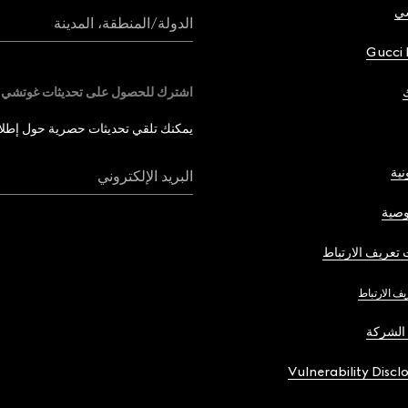
شي
الدولة/المنطقة، المدينة
Gucci 
اشترك للحصول على تحديثات غوتشي
يمكنك تلقي تحديثات حصرية حول إطلاق 
نية
البريد الإلكتروني
صية
تعريف الارتباط
يف الارتباط
الشركة
Vulnerability Discl