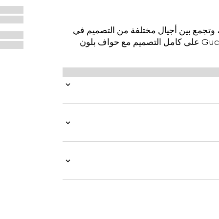
 الأرشيفية، وتجمع بين أجيال مختلفة من التصميم في
سرد جمالي واحد. يتميز هذا الشريط بطبعات Gucci Flora على كامل التصميم مع حواف بلون