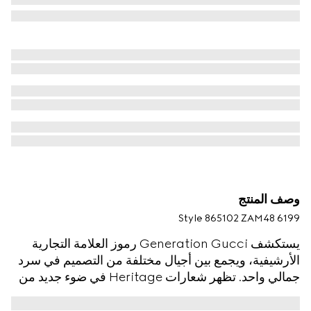
وصف المنتج
Style ‎865102 ZAM48 6199
يستكشف Generation Gucci رموز العلامة التجارية
الأرشيفية، ويجمع بين أجيال مختلفة من التصميم في سرد
جمالي واحد. تظهر شعارات Heritage في ضوء جديد من
خلال عدسة معاصرة وصور ظلية سهلة. يتميز هذا القميص
الحريري بسلسلة مزيّنة بشعار G المتشابك، وينتهي