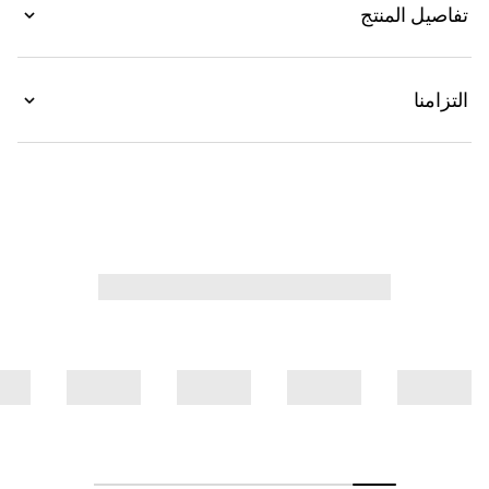
تفاصيل المنتج
بفيونكة بربطة من القماش نفسه.
التزامنا