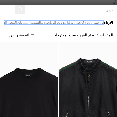
الرجال
الأزياء
تي شيرتات وقمصان بولو
البدلات الرياضية والسويت شيرتات
قمصان
جديد
المنتجات 494
تم الفرز حسب
المقترحات
التصفية والفرز