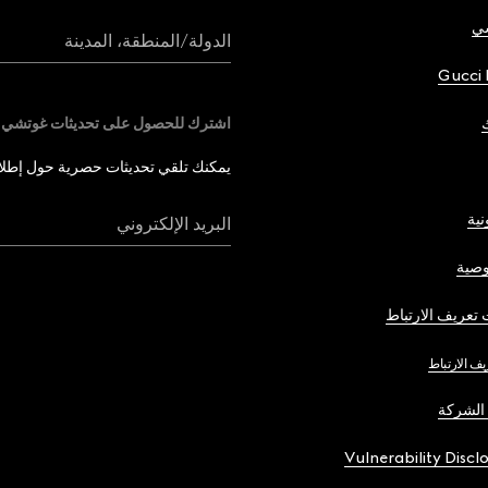
شي
الدولة/المنطقة، المدينة
Gucci 
اشترك للحصول على تحديثات غوتشي
يمكنك تلقي تحديثات حصرية حول إطلاق 
نية
البريد الإلكتروني
صية
تعريف الارتباط
يف الارتباط
الشركة
Vulnerability Discl