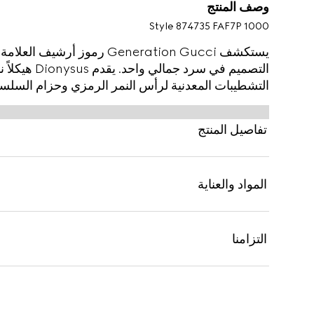
وصف المنتج
Style ‎874735 FAF7P 1000
يستكشف Generation Gucci رموز 
التصميم في سرد
التشطيبات المعدنية لرأس النمر الرمزي وحزام السلس
على لمسة فريدة. تم تصميم هذا الهيكل من قماش GG المميز.
تفاصيل المنتج
المواد والعناية
التزامنا