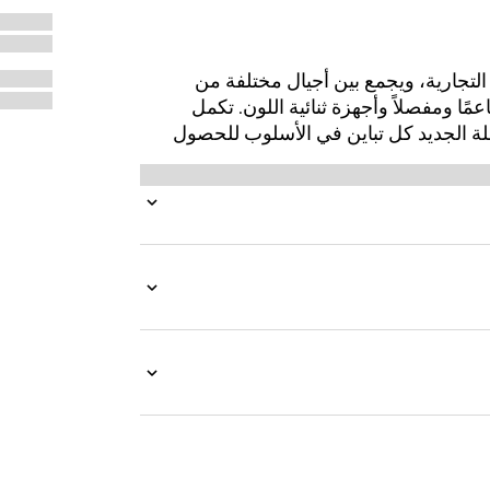
أرشيف العلامة التجارية، ويجمع بين أجيال مختلفة من
 جمالي واحد. يقدم Dionysus هيكلاً ناعمًا ومفصلاً وأجهزة ثنائية اللون. تكمل
لة الجديد كل تباين في الأسلوب للحصول