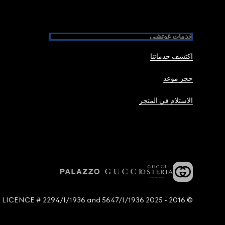
خدمات غوتشي
اكتشف خدماتنا
حجز موعد
الاستلام في المتجر
© 2016 - 2025 Guccio Gucci S.p.A. - All rights reserved. SIAE LICENCE # 2294/I/1936 and 5647/I/1936