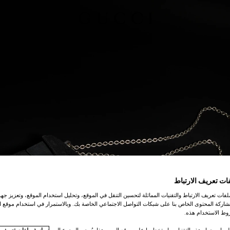
ات تعريف الارتباط
ات تعريف الارتباط والتقنيات المماثلة لتحسين التنقل في الموقع، وتحليل استخدام الموقع، وتعزيز جهود
اركة المحتوى الخاص بنا على شبكات التواصل الاجتماعي الخاصة بك. وبالاستمرار في استخدام موقع ا
ط الاستخدام هذه.
لومات حول هذه التقنيات واستخدامها على موقع الويب هذا، يُرجى الرجوع إلى
سياسة ملفات تعريف ال